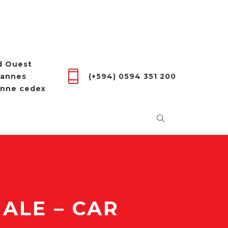
ud Ouest
Cannes
(+594) 0594 351 200
enne cedex
ALE – CAR