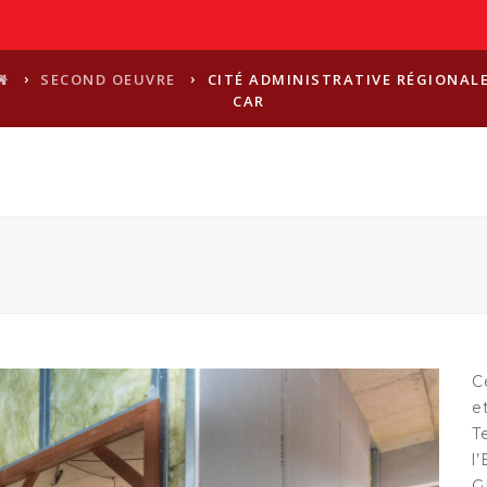
›
›
SECOND OEUVRE
CITÉ ADMINISTRATIVE RÉGIONALE
CAR
C
e
T
l
G